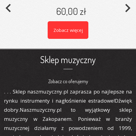
navigate_before
navigate_next
60,00 zł
Zobacz więcej
Sklep muzyczny
Zobacz co oferujemy
. . . Sklep naszmuzyczny.pl zaprasza po najlepsze na
rynku instrumenty i nagłośnienie estradowe!Dźwięk
dobry.Naszmuzyczny.pl to wyjątkowy sklep
muzyczny w Zakopanem. Ponieważ w branży
muzycznej działamy z powodzeniem od 1999,