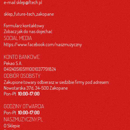
e-mail
sklep@ftech.pl
sklep_future-tech_zakopane
Formularz kontaktowy
Zobacz jak do nas dojechać
SOCIAL MEDIA
https://www.facebook.com/naszmuzyczny
KONTO BANKOWE
Pekao S.A.
04124051651111001037791824
ODBIÓR OSOBISTY
Zakupione towary odbierasz w siedzibie firmy pod adresem:
Nowotarska 37d, 34-500 Zakopane
Pon-Pt
10:00-17:00
GODZINY OTWARCIA
Pon-Pt
10:00-17:00
NASZMUZYCZNY.PL
O Sklepie